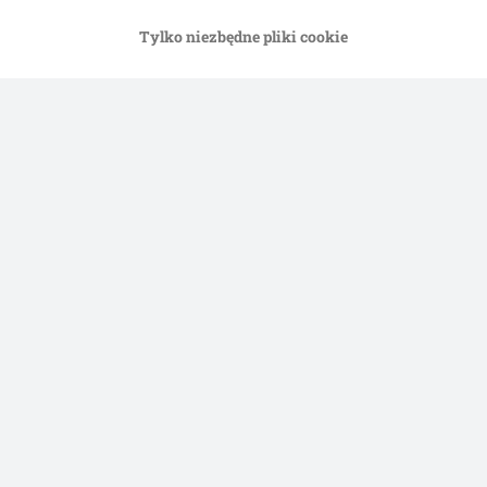
Tylko niezbędne pliki cookie
Płatność przy odbiorze
Przelew
Dostawa
Bezpieczeństwo
Pomoc
Regulamin
Polityka prywatności
Impressum
Newsletter
Informacje o przesyłce
Metody płatności
Formularz odstąpienia od umowy
Kontakt
Program partnerski
Korzyści w skrócie