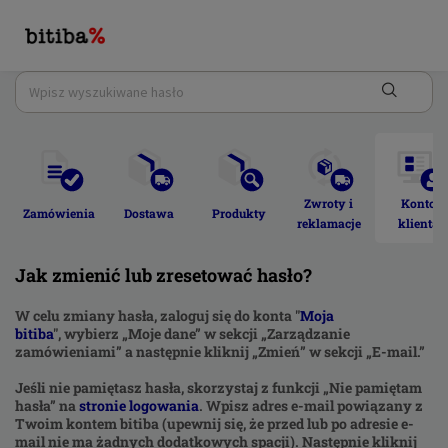
Zwroty i 
Konto 
Zamówienia 
Dostawa 
Produkty 
reklamacje 
klienta 
Jak zmienić lub zresetować hasło?
W celu zmiany hasła, zaloguj się do konta "
Moja
bitiba
",
wybierz „Moje dane” w sekcji „Zarządzanie
zamówieniami” a następnie kliknij „Zmień” w sekcji „E-mail.”
Jeśli nie pamiętasz hasła, skorzystaj z funkcji „Nie pamiętam
hasła” na
stronie logowania
. Wpisz adres e-mail powiązany z
Twoim kontem bitiba (upewnij się, że przed lub po adresie e-
mail nie ma żadnych dodatkowych spacji). Następnie kliknij